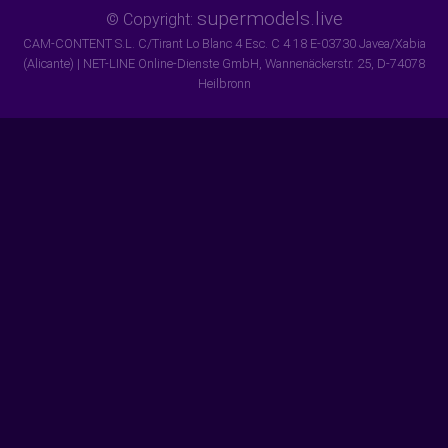
supermodels.live
© Copyright:
CAM-CONTENT S.L. C/Tirant Lo Blanc 4 Esc. C 4 18 E-03730 Javea/Xabia
(Alicante) | NET-LINE Online-Dienste GmbH, Wannenäckerstr. 25, D-74078
Heilbronn
×
Verlauf