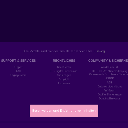
Alle Models sind mindestens 18 Jahre oder älter
JusProg
SUPPORT & SERVICES
RECHTLICHES
COMMUNITY & SICHERHE
Support
Rechtliches
Werde CamGirl
FAQ
EU - Digital Services Act
18 U.S.C. 2257 Record-Keeping
Requirements Compliance Stateme
Segpayeu.com
Abo kündigen
ASACP
Copyright
AGB
Impressum
Datenschutzerklärung
Anti-Spam
Cookie-Einstellungen
Do not sell my data
Beschwerden und Entfernung von Inhalten